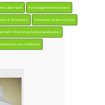
re Crânio Facial
Accompagnement à distance
sesse & de l'enfance
Prestations en duo et en trio
net tarif +70 ans et personnes handicapées
mations en visio conférence