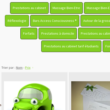
Prestations au cabinet
Massage Bien-Etre
Massage Bien-Et
Réflexologie
Bars Access Consciousness ®
Autour de la gros
Forfaits
Prestations à domicile
Prestations au cabi
Prestations au cabinet tarif étudiants
For
Trier par :
Nom
-
Prix
ts