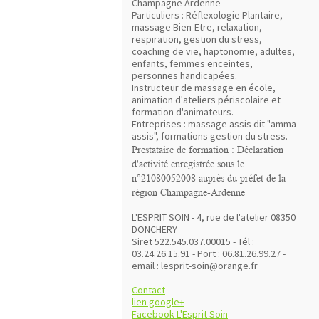
Champagne Ardenne
Particuliers : Réflexologie Plantaire,
massage Bien-Etre, relaxation,
respiration, gestion du stress,
coaching de vie, haptonomie, adultes,
enfants, femmes enceintes,
personnes handicapées.
Instructeur de massage en école,
animation d'ateliers périscolaire et
formation d'animateurs.
Entreprises : massage assis dit "amma
assis", formations gestion du stress.
Prestataire de formation :
Déclaration
d'activité enregistrée sous le
n°21080052008 auprès du préfet de la
région Champagne-Ardenne
L'ESPRIT SOIN - 4, rue de l'atelier 08350
DONCHERY
Siret 522.545.037.00015 - Tél :
03.24.26.15.91 - Port : 06.81.26.99.27 -
email : lesprit-soin@orange.fr
Contact
lien google+
Facebook L'Esprit Soin