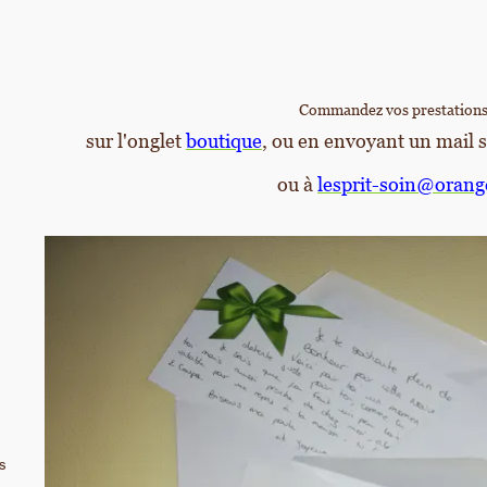
Commandez vos prestations
sur l'onglet
boutique
, ou en envoyant un mail s
ou à
lesprit-soin@orang
ts