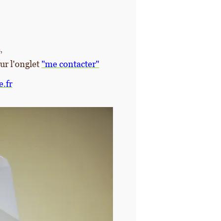
,
ur l'onglet
"me contacter"
e.fr