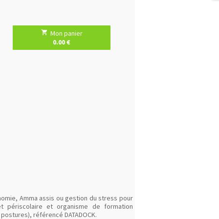
local_grocery_store
Mon panier
0.00 €
onomie, Amma assis ou gestion du stress pour
et périscolaire et organisme de formation
t postures), référencé DATADOCK.