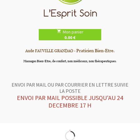
local_grocery_store
Mon panier
0.00 €
Praticien Bien-Etre.
Aude FAUVILLE GRANDAO -
Massages Bien-Etre, de confort, non médicaux, non thérapeutiques.
ENVOI PAR MAIL OU PAR COURRIER EN LETTRE SUIVIE
LA POSTE
ENVOI PAR MAIL POSSIBLE JUSQU'AU 24
DECEMBRE 17 H