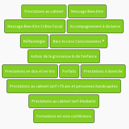
Prestations au cabinet
Massage Bien-Etre
Massage Bien-Etre Crânio Facial
Accompagnement à distance
Réflexologie
Bars Access Consciousness ®
Autour de la grossesse & de l'enfance
Prestations en duo et en trio
Forfaits
Prestations à domicile
Prestations au cabinet tarif +70 ans et personnes handicapées
Prestations au cabinet tarif étudiants
Formations en visio conférence