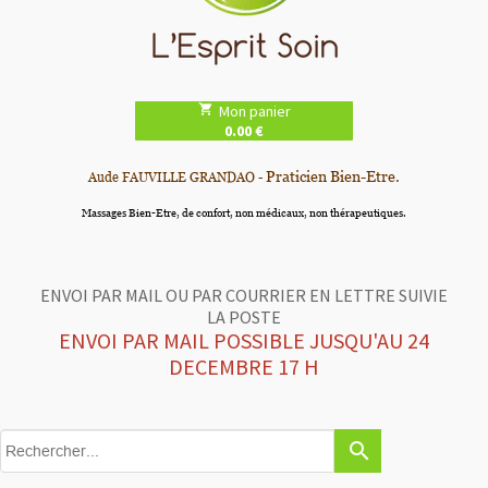
local_grocery_store
Mon panier
0.00 €
Praticien Bien-Etre.
Aude FAUVILLE GRANDAO -
Massages Bien-Etre, de confort, non médicaux, non thérapeutiques.
ENVOI PAR MAIL OU PAR COURRIER EN LETTRE SUIVIE
LA POSTE
ENVOI PAR MAIL POSSIBLE JUSQU'AU 24
DECEMBRE 17 H
search